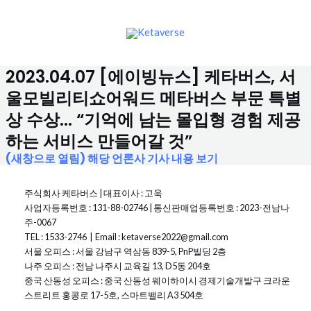
콘
MAI
텐
츠
MEN
로
건
2023.04.07 [에이빙뉴스] 케타버스, 서
너
울모빌리티쇼어워드 메타버스 부문 특별
뛰
기
상 수상... “기억에 남는 몰입형 경험 제공
하는 서비스 만들어갈 것”
(새창으로 열림) 해당 언론사 기사 내용 보기
주식회사 케타버스 |
대표이사 : 고욱
사업자등록번호 : 131-88-02746 | 통신판매업등록번호 : 2023-전남나
주-0067
TEL : 1533-2746 | Email : ketaverse2022@gmail.com
서울 오피스 : 서울 강남구 역삼동 839-5, PnP빌딩 2층
나주 오피스 : 전남 나주시 교육길 13, D5동 204호
중국 산동성 오피스 : 중국 산동성 웨이하이시 경제기술개발구 크라운
스트리트 홍콩로 17-5호, 스마트밸리 A3 504호