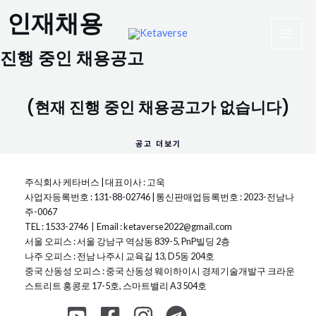
콘
MAI
인재채용
텐
츠
MEN
로
진행 중인 채용공고
건
너
뛰
(현재 진행 중인 채용공고가 없습니다)
기
공고 더보기
주식회사 케타버스 |
대표이사 : 고욱
사업자등록번호 : 131-88-02746 | 통신판매업등록번호 : 2023-전남나
주-0067
TEL : 1533-2746 | Email : ketaverse2022@gmail.com
서울 오피스 : 서울 강남구 역삼동 839-5, PnP빌딩 2층
나주 오피스 : 전남 나주시 교육길 13, D5동 204호
중국 산동성 오피스 : 중국 산동성 웨이하이시 경제기술개발구 크라운
스트리트 홍콩로 17-5호, 스마트밸리 A3 504호